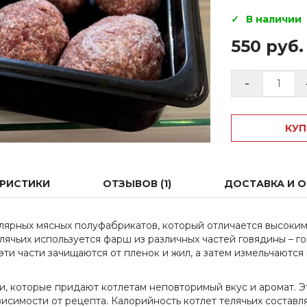
В наличии
550 руб.
-
КУП
ЕРИСТИКИ
ОТЗЫВОВ (1)
ДОСТАВКА И 
лярных мясных полуфабрикатов, который отличается высоки
лячьих используется фарш из различных частей говядины – г
эти части зачищаются от пленок и жил, а затем измельчаются
, которые придают котлетам неповторимый вкус и аромат. Эт
ависимости от рецепта. Калорийность котлет телячьих составл