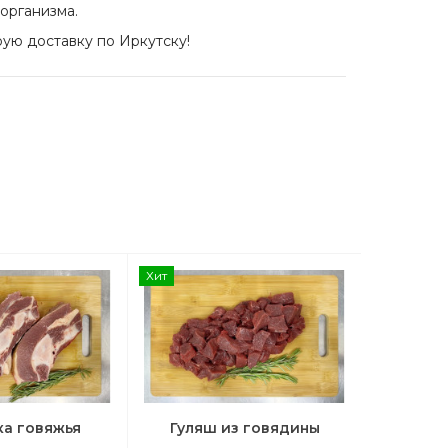
 организма.
ую доставку по Иркутску!
Хит
Хит
ка говяжья
Гуляш из говядины
Голя