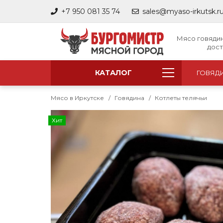
+7 950 081 35 74
sales@myaso-irkutsk.r
Мясо говядин
дос
КАТАЛОГ
ГОВЯД
Мясо в Иркутске
Говядина
Котлеты телячьи
Хит