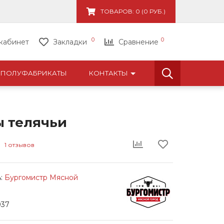
1
ТОВАРОВ: 0 (0 РУБ.)
0
0
кабинет
Закладки
Сравнение
ПОЛУФАБРИКАТЫ
КОНТАКТЫ
ы телячьи
1 отзывов
:
Бургомистр Мясной
037