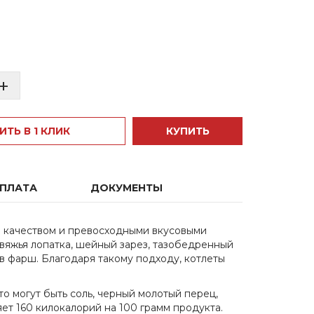
+
ИТЬ В 1 КЛИК
КУПИТЬ
ОПЛАТА
ДОКУМЕНТЫ
м качеством и превосходными вкусовыми
овяжья лопатка, шейный зарез, тазобедренный
 в фарш. Благодаря такому подходу, котлеты
о могут быть соль, черный молотый перец,
яет 160 килокалорий на 100 грамм продукта.