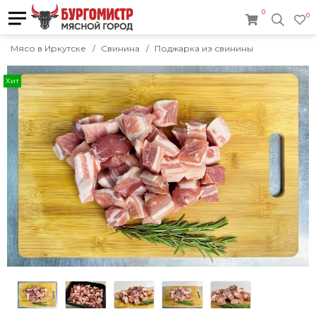
0
0
Мясо в Иркутске
Свинина
Поджарка из свинины
Хит